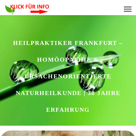
HEILPRAKTIKER FRANKFURT –
HOMÖOPATHIE &
URSACHENORIENTIERTE
NATURHEILKUNDE | 30 JAHRE
ERFAHRUNG